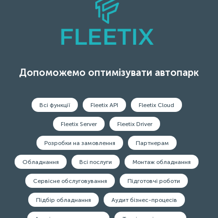
Допоможемо оптимізувати автопарк
Всі функції
Fleetix API
Fleetix Cloud
Fleetix Server
Fleetix Driver
Розробки на замовлення
Партнерам
Обладнання
Всі послуги
Монтаж обладнання
Сервісне обслуговування
Підготовчі роботи
Підбір обладнання
Аудит бізнес-процесів