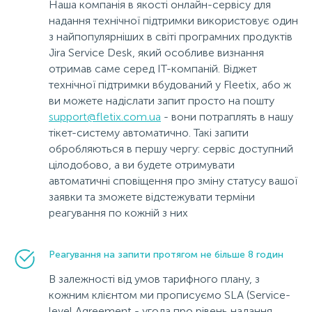
Наша компанія в якості онлайн-сервісу для
надання технічної підтримки використовує один
з найпопулярніших в світі програмних продуктів
Jira Service Desk, який особливе визнання
отримав саме серед IT-компаній. Віджет
технічної підтримки вбудований у Fleetix, або ж
ви можете надіслати запит просто на пошту
support@fletix.com.ua
- вони потраплять в нашу
тікет-систему автоматично. Такі запити
обробляються в першу чергу: сервіс доступний
цілодобово, а ви будете отримувати
автоматичні сповіщення про зміну статусу вашої
заявки та зможете відстежувати терміни
реагування по кожній з них
Реагування на запити протягом не більше 8 годин
В залежності від умов тарифного плану, з
кожним клієнтом ми прописуємо SLA (Service-
level Agreement - угода про рівень надання